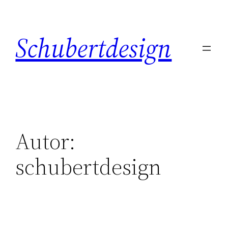
Zum
Inhalt
Schubertdesign
springen
Autor:
schubertdesign